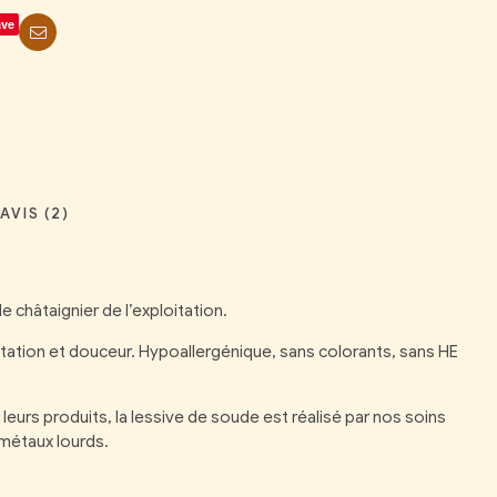
ave
+
Courriel
AVIS (2)
 châtaignier de l’exploitation.
atation et douceur. Hypoallergénique, sans colorants, sans HE
 leurs produits, la lessive de soude est réalisé par nos soins
 métaux lourds.