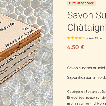
RUPTURE DE STOCK
Savon Su
Châtaigni
(
2
Avis Client)
Noté
1
4.00
6,50
€
sur 5
basé sur
notation
client
Savon surgras au miel 
Saponification à froid
Catégorie :
Savons et Bo
Étiquettes :
peaux sensib
miel
,
savon au miel bio
,
s