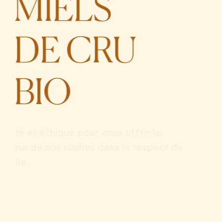
MIELS
DE CRU
BIO
Qualité et éthique pour vous offrir le
meilleur de nos ruches dans le respect de
l'abeille.
DÉCOUVREZ-LES !