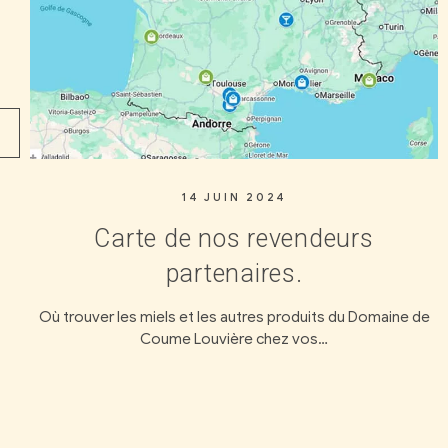
1 SEPTEMBRE 2023
rs
Vente directe à la ferme
Vous aimeriez nous rencontrer ? Vous sou
économiser en achetant en direct ? Vo
u Domaine de