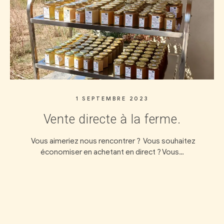
20 AVRIL 2023
.
Nos produits primés
haitez
Millésimes : 2023 : Miel de Châtaignier => Médail
us…
concours 1001 Dégustations Miel de…