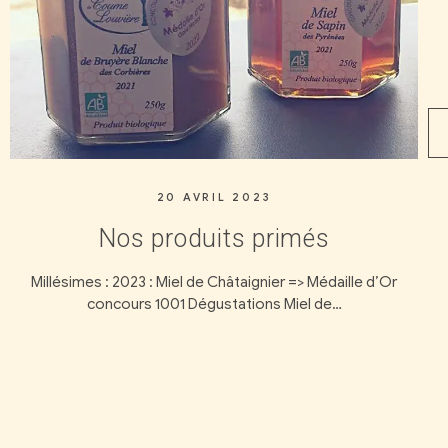
1 MARS 2023
Le Safran, l’épice reine.
le d’Or
Bonjour, Cet article vous présentera notre safraner
histoire et surtout son produit, les stigmate