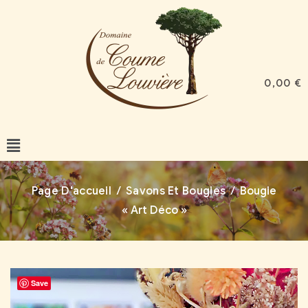
0,00
€
Page D'accueil
/
Savons Et Bougies
/
Bougie
« Art Déco »
Save