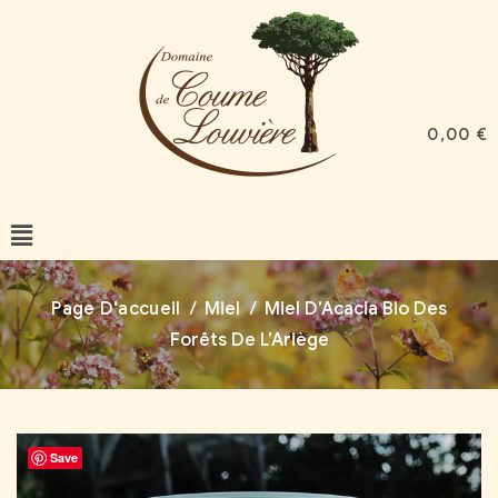
0,00
€
Page D'accueil
/
Miel
/
Miel D’Acacia Bio Des
Forêts De L’Ariège
Save