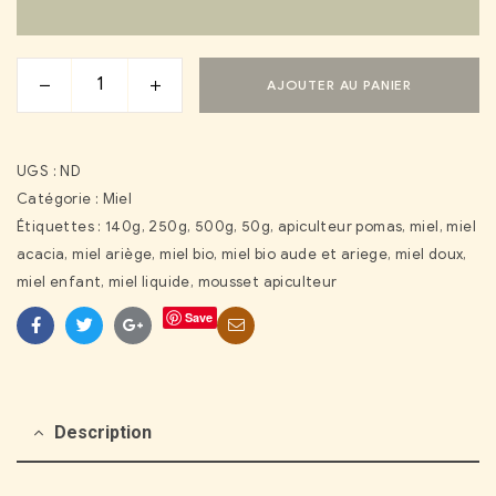
AJOUTER AU PANIER
UGS :
ND
Catégorie :
Miel
Étiquettes :
140g
,
250g
,
500g
,
50g
,
apiculteur pomas
,
miel
,
miel
acacia
,
miel ariège
,
miel bio
,
miel bio aude et ariege
,
miel doux
,
miel enfant
,
miel liquide
,
mousset apiculteur
Save
Facebook
Twitter
Google+
Courriel
Description