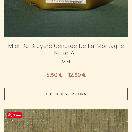
Miel De Bruyère Cendrée De La Montagne
Noire AB
Miel
6,50
€
–
12,50
€
CHOIX DES OPTIONS
Save