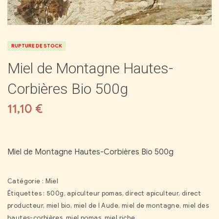
RUPTURE DE STOCK
Miel de Montagne Hautes-
Corbières Bio 500g
11,10
€
Miel de Montagne Hautes-Corbières Bio 500g
Catégorie :
Miel
Étiquettes :
500g
,
apiculteur pomas
,
direct apiculteur
,
direct
producteur
,
miel bio
,
miel de l Aude
,
miel de montagne
,
miel des
hautes-corbières
,
miel pomas
,
miel riche