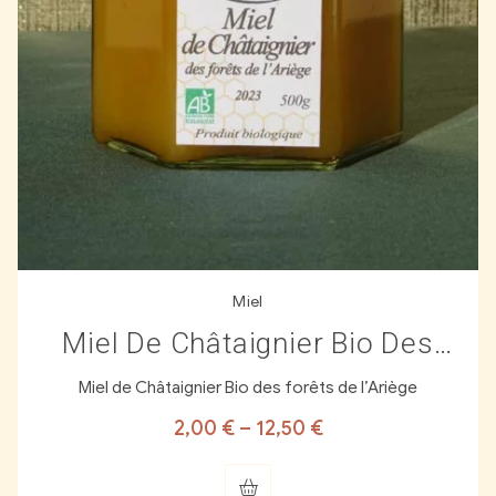
Miel
Miel De Châtaignier Bio Des
Forêts De L’Ariège
Miel de Châtaignier Bio des forêts de l’Ariège
2,00
€
–
12,50
€