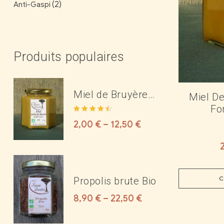
(2)
Anti-Gaspi
Produits populaires
Miel de Bruyère
Miel De
Blanche Bio des
Fo
Note
4.50
Corbières ou du
2,00
€
–
12,50
€
sur 5
Minervois
C
Propolis brute Bio
8,90
€
–
22,50
€