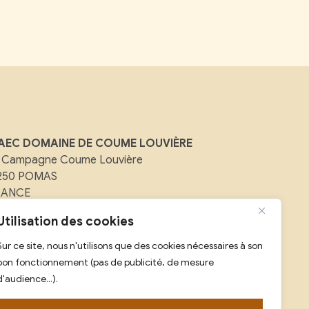
AEC DOMAINE DE COUME LOUVIÈRE
 Campagne Coume Louvière
1250 POMAS
RANCE
Utilisation des cookies
ail :
contact@domainedecoumelouviere.com
Sur ce site, nous n'utilisons que des cookies nécessaires à son
l :
07 88 08 25 59
bon fonctionnement (pas de publicité, de mesure
d'audience...).