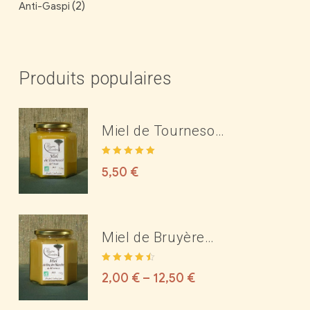
(2)
Anti-Gaspi
Produits populaires
Miel de Tournesol
Bio de l'Aude
Note
5.00
sur
5,50
€
5
Miel de Bruyère
Blanche Bio des
Note
4.50
Corbières ou du
2,00
€
–
12,50
€
sur 5
Minervois