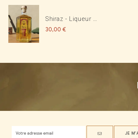
Shiraz - Liqueur de
rose 17°
30,00
€
JE M