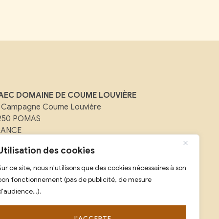
AEC DOMAINE DE COUME LOUVIÈRE
 Campagne Coume Louvière
1250 POMAS
RANCE
ail :
contact@domainedecoumelouviere.com
Utilisation des cookies
Sur ce site, nous n'utilisons que des cookies nécessaires à son
l :
07 88 08 25 59
bon fonctionnement (pas de publicité, de mesure
d'audience...).
J'ACCEPTE