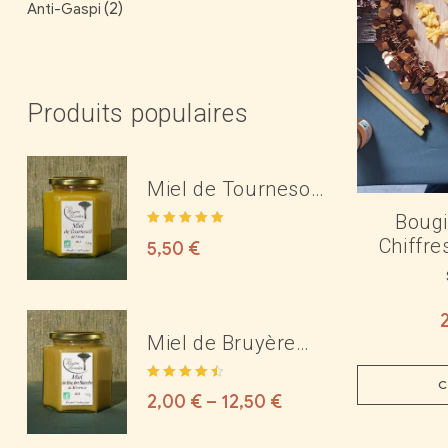
(2)
Anti-Gaspi
Produits populaires
Miel de Tournesol
Bio de l'Aude
Bougi
Note
5.00
sur
Chiffre
5,50
€
5
Miel de Bruyère
Blanche Bio des
C
Note
4.50
Corbières ou du
2,00
€
–
12,50
€
sur 5
Minervois