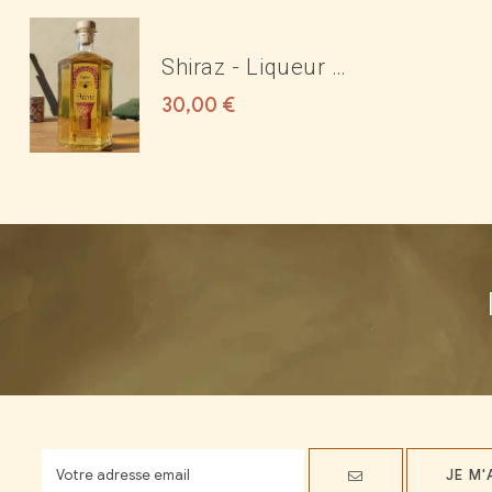
Shiraz - Liqueur de
rose 17°
30,00
€
JE M