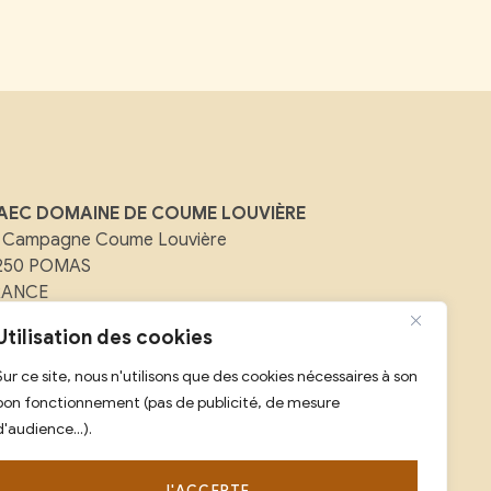
AEC DOMAINE DE COUME LOUVIÈRE
 Campagne Coume Louvière
1250 POMAS
RANCE
ail :
contact@domainedecoumelouviere.com
Utilisation des cookies
Sur ce site, nous n'utilisons que des cookies nécessaires à son
l :
07 88 08 25 59
bon fonctionnement (pas de publicité, de mesure
d'audience...).
J'ACCEPTE