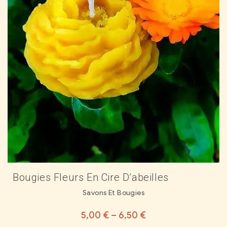
Bougies Fleurs En Cire D’abeilles
Savons Et Bougies
5,00
€
–
6,50
€