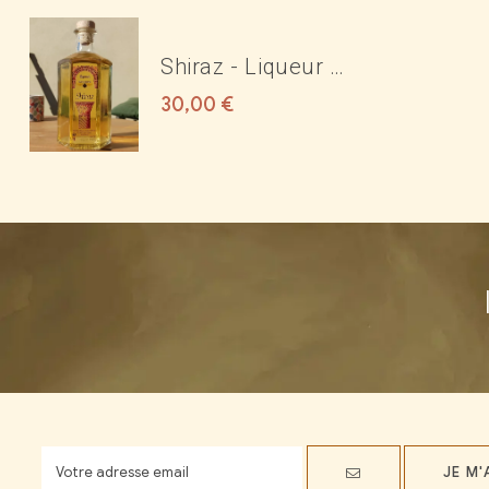
Shiraz - Liqueur de
rose 17°
30,00
€
JE M