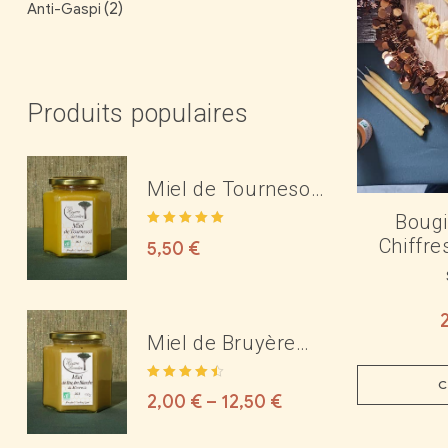
(2)
Anti-Gaspi
Produits populaires
Miel de Tournesol
Bio de l'Aude
Bougi
Note
5.00
sur
Chiffre
5,50
€
5
Miel de Bruyère
Blanche Bio des
C
Note
4.50
Corbières ou du
2,00
€
–
12,50
€
sur 5
Minervois