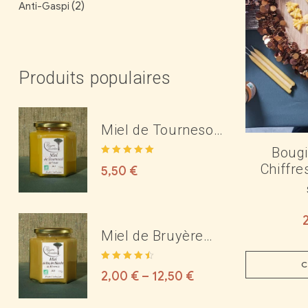
(2)
Anti-Gaspi
Produits populaires
Miel de Tournesol
Bio de l'Aude
Bougi
Note
5.00
sur
Chiffre
5,50
€
5
Miel de Bruyère
Blanche Bio des
C
Note
4.50
Corbières ou du
2,00
€
–
12,50
€
sur 5
Minervois