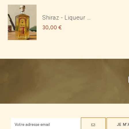
Shiraz - Liqueur de
rose 17°
30,00
€
JE M