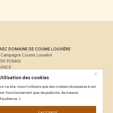
AEC DOMAINE DE COUME LOUVIÈRE
 Campagne Coume Louvière
1250 POMAS
RANCE
ail :
contact@domainedecoumelouviere.com
Utilisation des cookies
Sur ce site, nous n'utilisons que des cookies nécessaires à son
l :
07 88 08 25 59
bon fonctionnement (pas de publicité, de mesure
d'audience...).
J'ACCEPTE