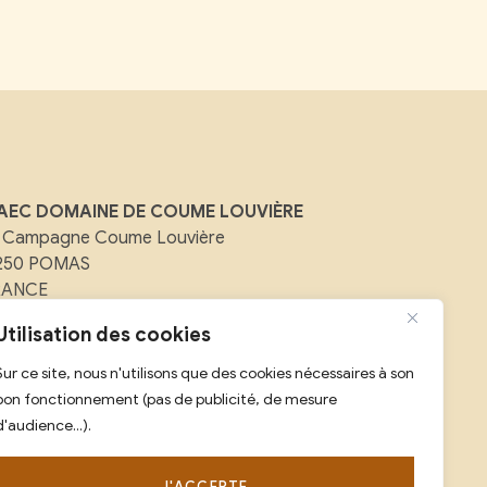
AEC DOMAINE DE COUME LOUVIÈRE
 Campagne Coume Louvière
1250 POMAS
RANCE
ail :
contact@domainedecoumelouviere.com
Utilisation des cookies
Sur ce site, nous n'utilisons que des cookies nécessaires à son
l :
07 88 08 25 59
bon fonctionnement (pas de publicité, de mesure
d'audience...).
J'ACCEPTE