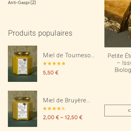
(2)
Anti-Gaspi
Produits populaires
Miel de Tournesol
Petite Ét
– Iss
Bio de l'Aude
Biolo
Note
5.00
sur
5,50
€
5
Miel de Bruyère
Blanche Bio des
C
Note
4.50
Corbières ou du
2,00
€
–
12,50
€
sur 5
Minervois