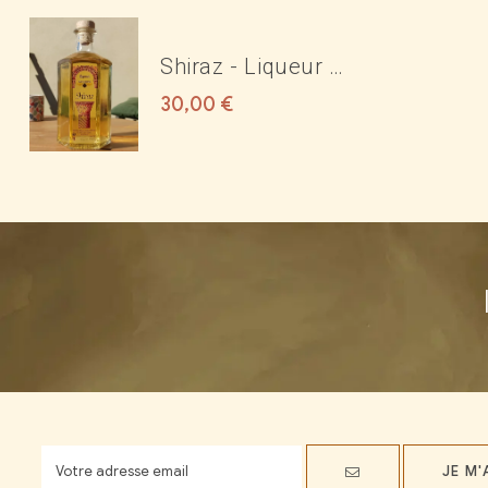
Shiraz - Liqueur de
rose 17°
30,00
€
JE M