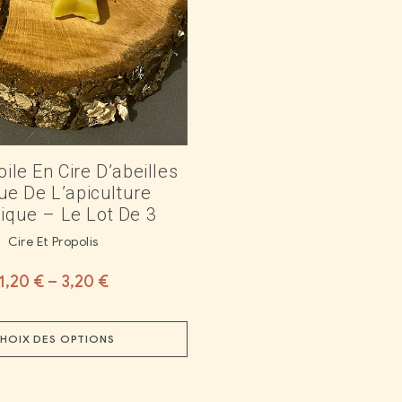
oile En Cire D’abeilles
ue De L’apiculture
gique – Le Lot De 3
Cire Et Propolis
1,20
€
–
3,20
€
HOIX DES OPTIONS