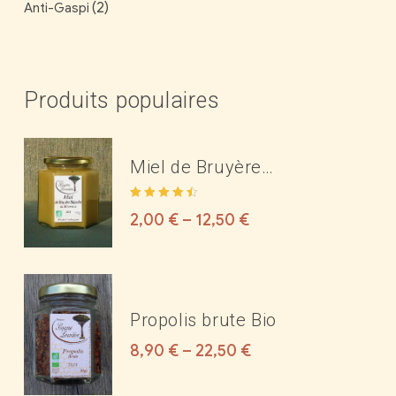
(2)
Anti-Gaspi
Produits populaires
Miel de Bruyère
Blanche Bio des
Note
4.50
Corbières ou du
2,00
€
–
12,50
€
sur 5
Minervois
Propolis brute Bio
8,90
€
–
22,50
€