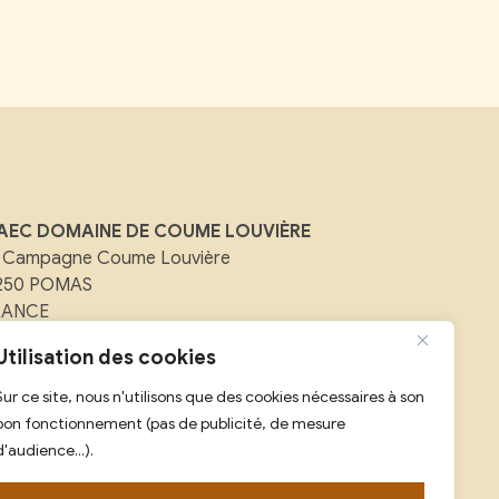
AEC DOMAINE DE COUME LOUVIÈRE
 Campagne Coume Louvière
1250 POMAS
RANCE
Utilisation des cookies
ail :
contact@domainedecoumelouviere.com
Sur ce site, nous n'utilisons que des cookies nécessaires à son
l :
07 88 08 25 59
bon fonctionnement (pas de publicité, de mesure
d'audience...).