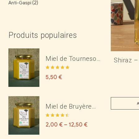
(2)
Anti-Gaspi
Produits populaires
Miel de Tournesol
Shiraz –
Bio de l'Aude
Note
5.00
sur
5,50
€
5
Miel de Bruyère
Blanche Bio des
Note
4.50
Corbières ou du
2,00
€
–
12,50
€
sur 5
Minervois