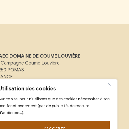
AEC DOMAINE DE COUME LOUVIÈRE
 Campagne Coume Louvière
1250 POMAS
RANCE
ail :
contact@domainedecoumelouviere.com
Utilisation des cookies
Sur ce site, nous n'utilisons que des cookies nécessaires à son
l :
07 88 08 25 59
bon fonctionnement (pas de publicité, de mesure
d'audience...).
J'ACCEPTE