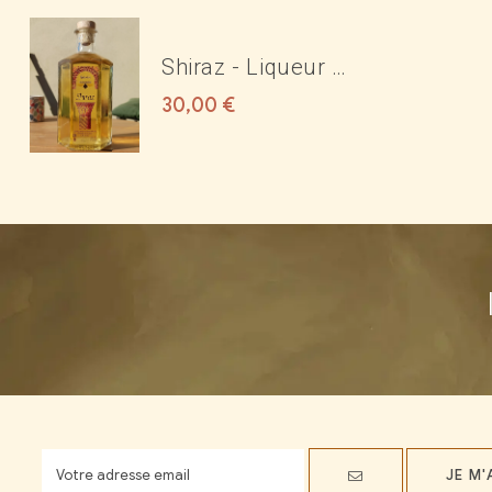
Shiraz - Liqueur de
rose 17°
30,00
€
JE M