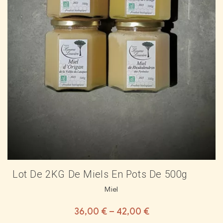
Lot De 2KG De Miels En Pots De 500g
Miel
36,00
€
–
42,00
€